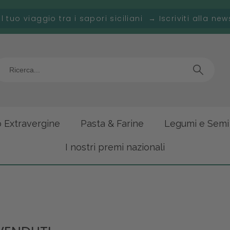
 il tuo viaggio tra i sapori siciliani → Iscriviti alla new
o Extravergine
Pasta & Farine
Legumi e Semi
I nostri premi nazionali