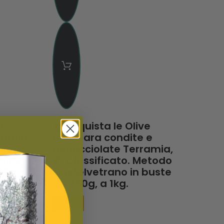
no
🥈 Acquista le Olive
ramia
Nocellara condite e
olo
denocciolate Terramia,
lìce,
2° Classificato. Metodo
00g -
Castelvetrano in buste
da 250g, a 1kg.
3,63 €