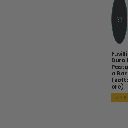
Fusill
Duro 
Pasta
a Ba
(sott
ore)
2,96 €