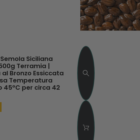
i Semola Siciliana
500g Terramia |
 al Bronzo Essiccata
ssa Temperatura
o 45°C per circa 42