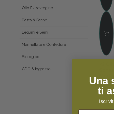
Olio Extravergine
Pasta & Farine
Legumi e Semi
Marmellate e Confetture
Biologico
🥇 Ol
Schia
GDO & Ingrosso
Medag
Una 
| Verd
Forma
ti 
6,79 €
Iscrivi
Nome