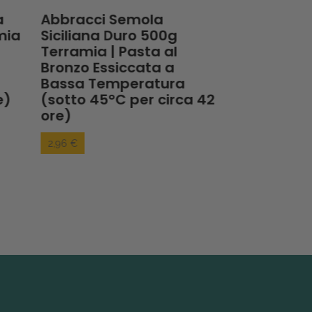
a
Abbracci Semola
Fusilli Semo
mia
Siciliana Duro 500g
Duro 500g 
Terramia | Pasta al
Pasta al Br
Bronzo Essiccata a
Essiccata 
Bassa Temperatura
Temperatur
e)
(sotto 45°C per circa 42
45°C per ci
ore)
2,96 €
2,96 €