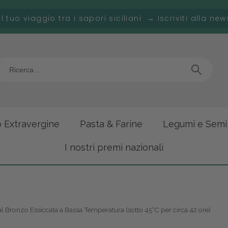
 il tuo viaggio tra i sapori siciliani → Iscriviti alla new
o Extravergine
Pasta & Farine
Legumi e Semi
I nostri premi nazionali
 Bronzo Essiccata a Bassa Temperatura (sotto 45°C per circa 42 ore)