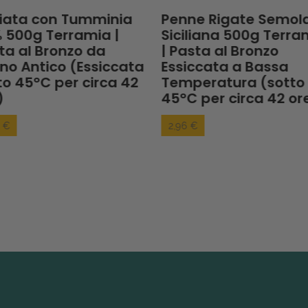
iata con Tumminia
Penne Rigate Semol
 500g Terramia |
Siciliana 500g Terra
ta al Bronzo da
| Pasta al Bronzo
no Antico (Essiccata
Essiccata a Bassa
to 45°C per circa 42
Temperatura (sotto
)
45°C per circa 42 or
6 €
2,96 €