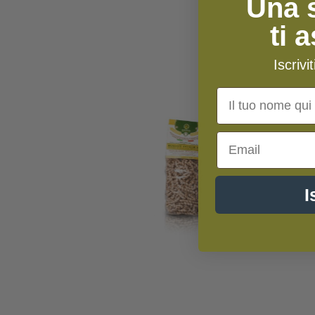
Una 
ti 
Iscrivi
 DISPONIBILE
Nome
Email
I