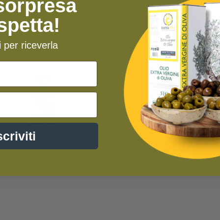
sorpresa
aspetta!
ti per riceverla
scriviti