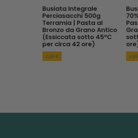
grale
Busiata Integrale
Bus
g Terramia
Perciasacchi 500g
70%
onzo da
Terramia | Pasta al
Pas
 (Essiccata
Bronzo da Grano Antico
Gra
er circa 42
(Essiccata sotto 45°C
sot
per circa 42 ore)
ore
2,96 €
2,9