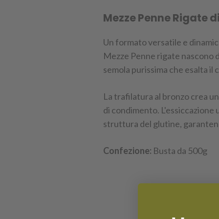
Mezze Penne Rigate di
Un formato versatile e dinamico 
Mezze Penne rigate nascono da g
semola purissima che esalta il c
La trafilatura al bronzo crea u
di condimento. L'essiccazione 
struttura del glutine, garante
Confezione:
Busta da 500g