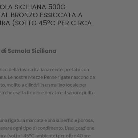
OLA SICILIANA 500G
A AL BRONZO ESSICCATA A
RA (SOTTO 45°C PER CIRCA
di Semola Siciliana
ico della tavola italiana reinterpretato con
iliana. Le nostre Mezze Penne rigate nascono da
to, molito a cilindri in un mulino locale per
 che esalta il colore dorato e il sapore pulito
 una rigatura marcata e una superficie porosa,
tenere ogni tipo di condimento. L'essiccazione
ura (sotto i 45°C ambiente) per oltre 40 ore