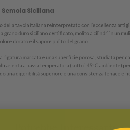
 Semola Siciliana
della tavola italiana reinterpretato con l'eccellenza artigi
rano duro siciliano certificato, molito a cilindri in un mu
olore dorato e il sapore pulito del grano.
na rigatura marcata e una superficie porosa, studiata per c
ultra-lenta a bassa temperatura (sotto i 45°C ambiente) per
ndo una digeribilità superiore e una consistenza tenace e f
Potrebbe Interessarti