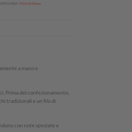
CATEGORIA
Olive Siciliane
rosamente a mano e
.
ici. Prima del confezionamento,
 tradizionali e un filo di
 fondono con note speziate e