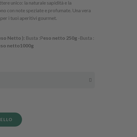
attere unico: la naturale sapidità e la
ono con note speziate e profumate. Una vera
 per i tuoi aperitivi gourmet.
eso Netto ):
Busta :P
eso netto 250g -
Busta :
eso netto1000g
RELLO