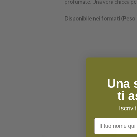
profumate. Una vera chicca per 
Disponibile nei formati (Peso
Una 
ti 
Iscrivi
Nome