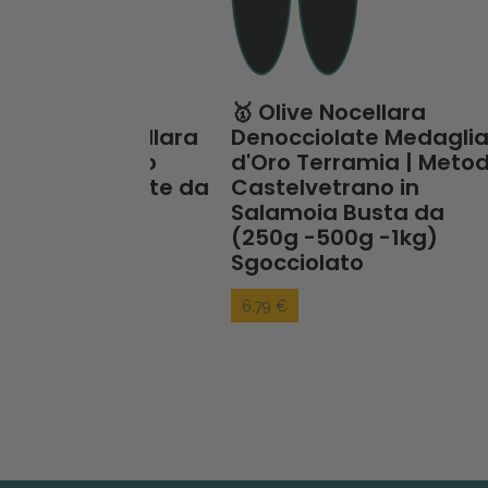
cole
🥇 Olive Nocellara
🥈 
ve Nocellara
Denocciolate Medaglia
Noc
 Metodo
d'Oro Terramia | Metodo
den
o. Buste da
Castelvetrano in
2° 
 1kg
Salamoia Busta da
Cas
(250g -500g -1kg)
da 
Sgocciolato
3,6
6,79 €