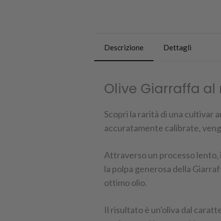
Descrizione
Dettagli
Olive Giarraffa a
Scopri la rarità di una cultivar
accuratamente calibrate, vengo
Attraverso un processo lento, 
la polpa generosa della Giarraff
ottimo olio.
Il risultato è un'oliva dal cara