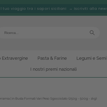
 il tuo viaggio tra i sapori siciliani → Iscriviti alla new
o Extravergine
Pasta & Farine
Legumi e Semi
I nostri premi nazionali
Terramia | in Busta Formati Vari Peso Sgocciolato (250g - 500g - 1kg)