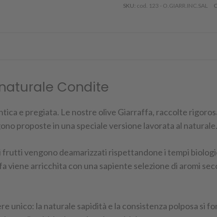
SKU
cod. 123 - O.GIARR.INC.SAL
l naturale Condite
 antica e pregiata. Le nostre olive Giarraffa, raccolte rigo
no proposte in una speciale versione lavorata al naturale
i frutti vengono deamarizzati rispettandone i tempi biolog
a viene arricchita con una sapiente selezione di aromi secchi
ttere unico: la naturale sapidità e la consistenza polposa si