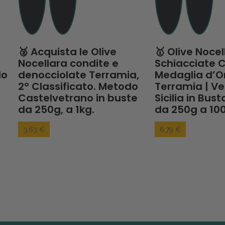
Acquista le Olive
🥇 Olive Nocellara
ellara condite e
Schiacciate Condite
occiolate Terramia,
Medaglia d’Oro
Classificato. Metodo
Terramia | Verdi di
telvetrano in buste
Sicilia in Busta Forma
250g, a 1kg.
da 250g a 1000 g
3 €
6,79 €