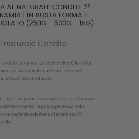
FA AL NATURALE CONDITE 2°
RAMIA | IN BUSTA FORMATI
OLATO (250G - 500G - 1KG)
al naturale Condite
ar antica e pregiata. Le nostre olive Giarraffa,
ano e accuratamente calibrate, vengono
ione lavorata al naturale.
, i frutti vengono deamarizzati rispettandone
 confezionamento, la polpa generosa della
n una sapiente selezione di aromi secchi
o olio.