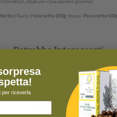
intenditori, ideale per i tuoi aperitivi gourmet.
 Netto ):
Busta :P
eso netto 250g -
Busta :
Peso netto 500
Potrebbe Interessarti
sorpresa
aspetta!
ti per riceverla