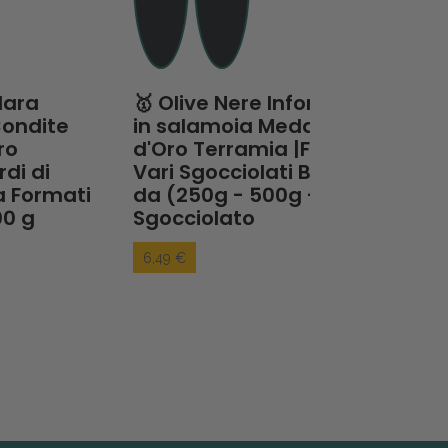
🥇 Olive Nere Infornate
in salamoia Medaglia
d'Oro Terramia |Formati
Vari Sgocciolati Busta
ti
da (250g - 500g - 1kg)
Sgocciolato
6,49 €