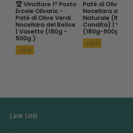
io
🏆 Vincitore 1° Posto
Patè di Olive Ver
Ercole Olivario -
Nocellara al
Patè di Olive Verdi
Naturale (Ricett
0g
Nocellara del Belìce
Condita) | Vase
| Vasetto (180g -
(180g-500g)
500g )
3,49 €
3,49 €
Link Utili