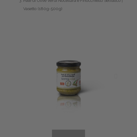
Patè di Olive Verdi Nocellara e Finocchietto Selvatico |
Vasetto (180g-500g)