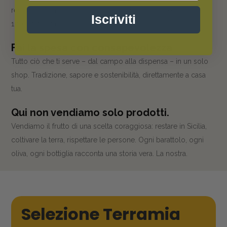
resistere. Con ogni acquisto, sostieni lavoro etico e qualità
Iscriviti
100% siciliana.
Fai la spesa con consapevolezza
Tutto ciò che ti serve – dal campo alla dispensa – in un solo
shop. Tradizione, sapore e sostenibilità, direttamente a casa
tua.
Qui non vendiamo solo prodotti.
Vendiamo il frutto di una scelta coraggiosa: restare in Sicilia,
coltivare la terra, rispettare le persone. Ogni barattolo, ogni
oliva, ogni bottiglia racconta una storia vera. La nostra.
Selezione Terramia