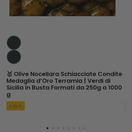
🥇 Olive Nocellara Schiacciate Condite
🥇
Medaglia d’Oro Terramia | Verdi di
Te
Sicilia in Busta Formati da 250g a 1000
No
g
50
6,79 €
7