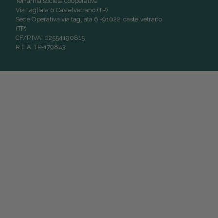
Terramia società cooperativa
Via Tagliata 6 Castelvetrano (TP)
Sede Operativa via tagliata 6 -91022 castelvetrano
(TP)
CF/P.IVA: 02554190815
R.E.A. TP-179843