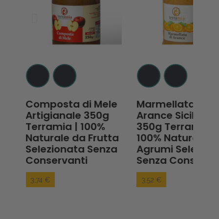
ura
Composta di Mele
Marmellata di
Artigianale 350g
Arance Siciliane
Terramia | 100%
350g Terramia |
Naturale da Frutta
100% Naturale d
Selezionata Senza
Agrumi Selezion
Conservanti
Senza Conserva
3,74 €
3,52 €