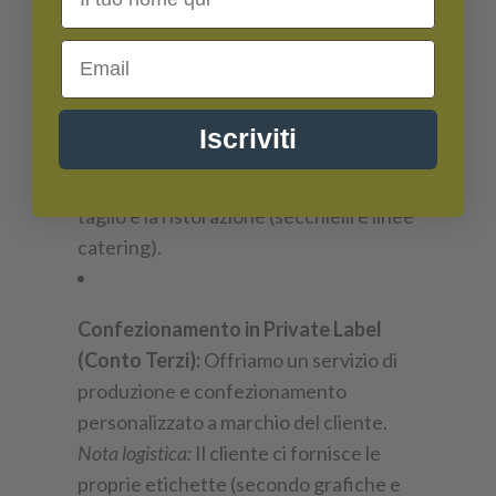
la
Grande Distribuzione Organizzata
Email
(GDO)
sia i
negozi di prodotti tipici e
boutique gastronomiche
. Forniamo
referenze confezionate destinate al
Iscriviti
consumatore finale (buste e vasi retail)
e grandi formati pensati per il banco
taglio e la ristorazione (secchielli e linee
catering).
Confezionamento in Private Label
(Conto Terzi):
Offriamo un servizio di
produzione e confezionamento
personalizzato a marchio del cliente.
Nota logistica:
Il cliente ci fornisce le
proprie etichette (secondo grafiche e